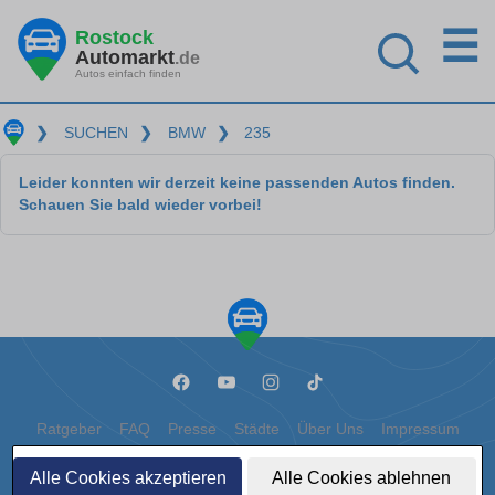
☰
Rostock
Automarkt
.de
Autos einfach finden
❯
SUCHEN
❯
BMW
❯
235
Leider konnten wir derzeit keine passenden Autos finden.
Schauen Sie bald wieder vorbei!
Ratgeber
FAQ
Presse
Städte
Über Uns
Impressum
Datenschutz
Cookies
Alle Cookies akzeptieren
Alle Cookies ablehnen