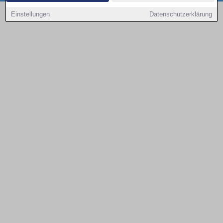
Copyright © 2000 - 2026 | 1A Infosysteme GmbH | Content by: 1a-sites-autos
Einstellungen
Datenschutzerklärung
09.08.2026