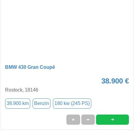
BMW 430 Gran Coupé
38.900 €
Rostock, 18146
38.900 km
Benzin
180 kw (245 PS)
➜
★
➦