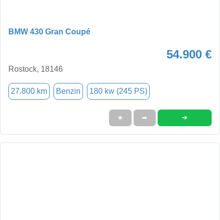
BMW 430 Gran Coupé
54.900 €
Rostock, 18146
27.800 km
Benzin
180 kw (245 PS)
➜
★
➦