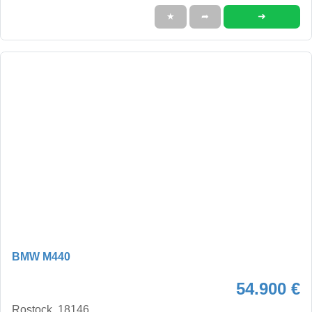
➜
★
➦
BMW M440
54.900 €
Rostock, 18146