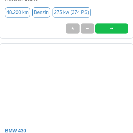
48.200 km
Benzin
275 kw (374 PS)
➜
★
➦
BMW 430