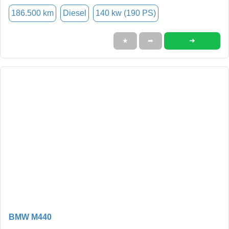
186.500 km
Diesel
140 kw (190 PS)
➜
★
➦
BMW M440