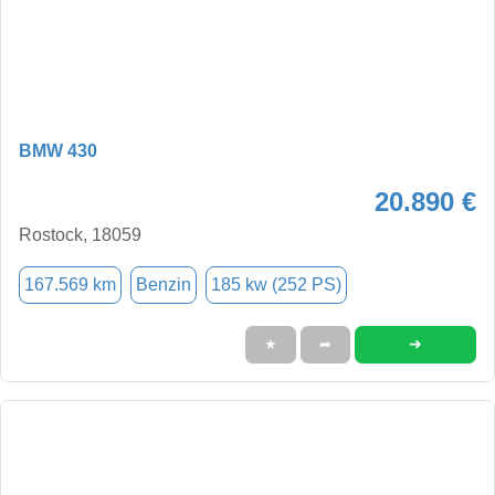
BMW 430
20.890 €
Rostock, 18059
167.569 km
Benzin
185 kw (252 PS)
➜
★
➦