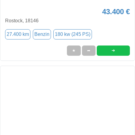
43.400 €
Rostock, 18146
27.400 km
Benzin
180 kw (245 PS)
➜
★
➦