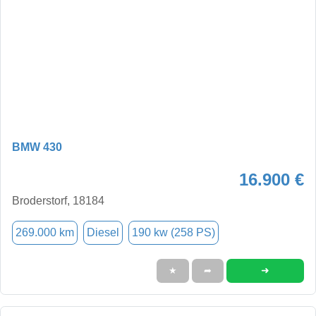
BMW 430
16.900 €
Broderstorf, 18184
269.000 km
Diesel
190 kw (258 PS)
➜
★
➦