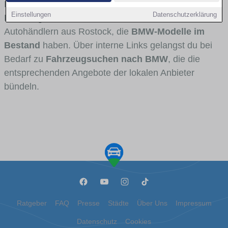
Fahrertypen die Marke interessant ist. Viele
Einstellungen
Datenschutzerklärung
Fahrzeuge stammen von Autohäusern und
Autohändlern aus Rostock, die
BMW-Modelle im
Bestand
haben. Über interne Links gelangst du bei
Bedarf zu
Fahrzeugsuchen nach BMW
, die die
entsprechenden Angebote der lokalen Anbieter
bündeln.
Ratgeber
FAQ
Presse
Städte
Über Uns
Impressum
Datenschutz
Cookies