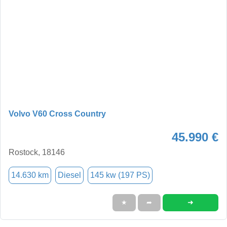
Volvo V60 Cross Country
45.990 €
Rostock, 18146
14.630 km
Diesel
145 kw (197 PS)
➜
★
➦