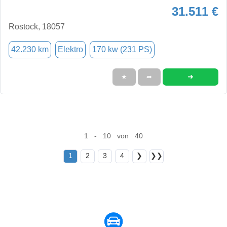
31.511 €
Rostock, 18057
42.230 km
Elektro
170 kw (231 PS)
➜
★
➦
1 - 10 von 40
1
2
3
4
❯
❯❯