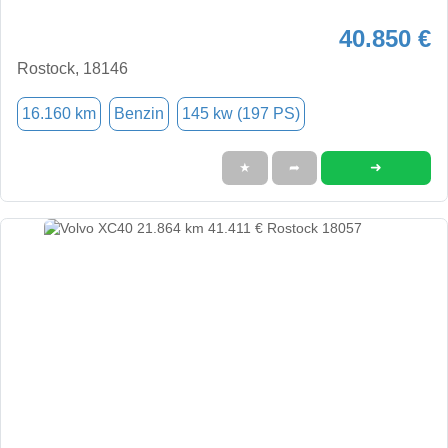
40.850 €
Rostock, 18146
16.160 km
Benzin
145 kw (197 PS)
➜
★
➦