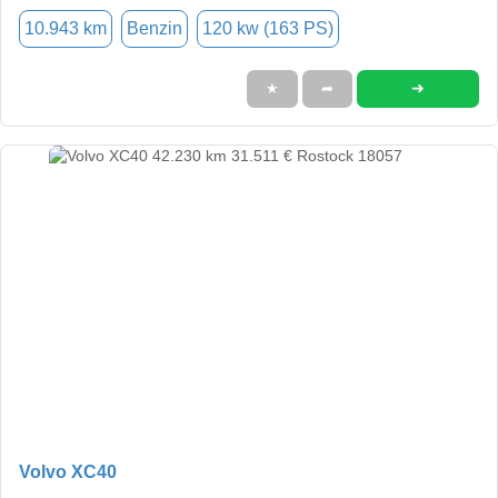
10.943 km
Benzin
120 kw (163 PS)
➜
★
➦
Volvo XC40