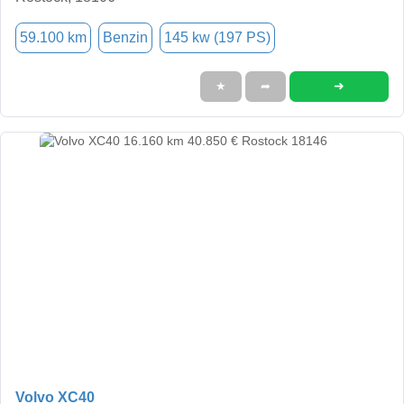
59.100 km
Benzin
145 kw (197 PS)
➜
★
➦
Volvo XC40