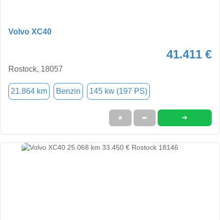
Volvo XC40
41.411 €
Rostock, 18057
21.864 km
Benzin
145 kw (197 PS)
➜
★
➦