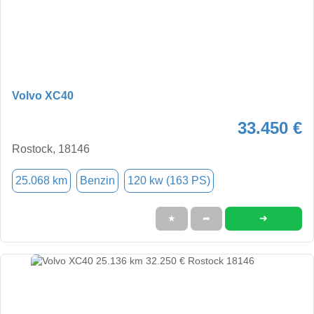
Volvo XC40
33.450 €
Rostock, 18146
25.068 km
Benzin
120 kw (163 PS)
➜
★
➦