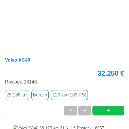
Volvo XC40
32.250 €
Rostock, 18146
25.136 km
Benzin
120 kw (163 PS)
➜
★
➦