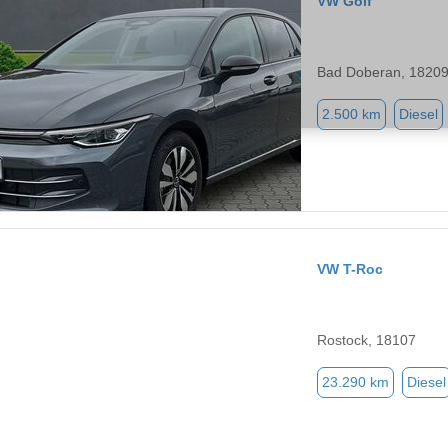
VW Golf
Bad Doberan, 1820
2.500 km
Diesel
VW T-Roc
Rostock, 18107
23.290 km
Diesel