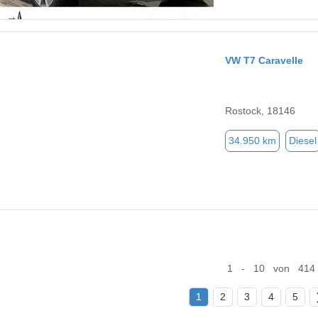
VW T7 Caravelle
Rostock, 18146
34.950 km
Diesel
1 - 10 von 414
1
2
3
4
5