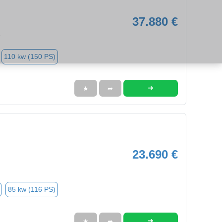
37.880 €
9
110 kw (150 PS)
➜
★
➦
23.690 €
85 kw (116 PS)
➜
★
➦