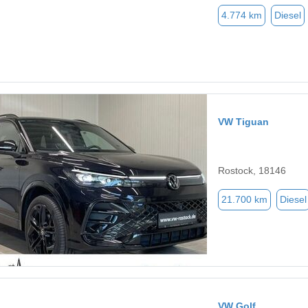
4.774 km
Diesel
VW Tiguan
Rostock, 18146
21.700 km
Diesel
VW Golf