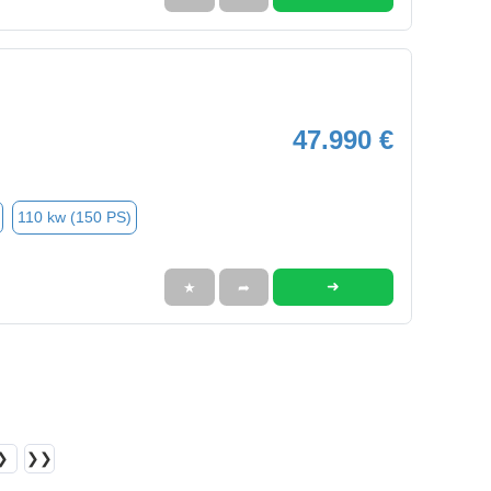
47.990 €
110 kw (150 PS)
➜
★
➦
❯
❯❯