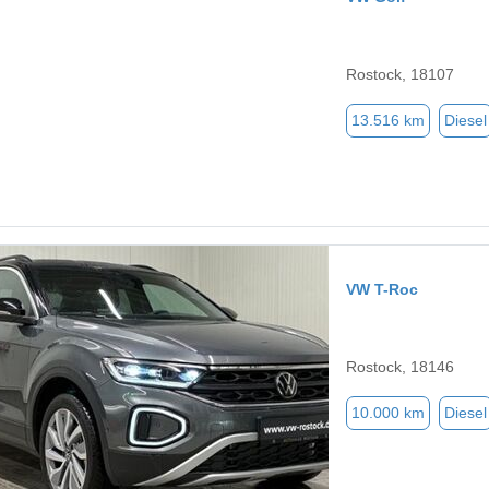
Rostock, 18107
13.516 km
Diesel
VW T-Roc
Rostock, 18146
10.000 km
Diesel