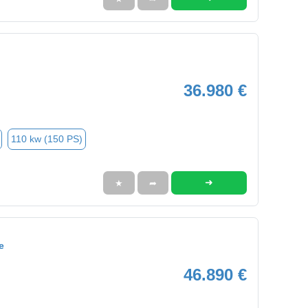
36.980 €
110 kw (150 PS)
➜
★
➦
e
46.890 €