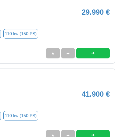
29.990 €
110 kw (150 PS)
➜
★
➦
41.900 €
110 kw (150 PS)
➜
★
➦