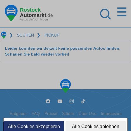
☰
Rostock
Automarkt
.de
Autos einfach finden
❯
SUCHEN
❯
PICKUP
Leider konnten wir derzeit keine passenden Autos finden.
Schauen Sie bald wieder vorbei!
Ratgeber
FAQ
Presse
Städte
Über Uns
Impressum
Datenschutz
Cookies
Alle Cookies akzeptieren
Alle Cookies ablehnen