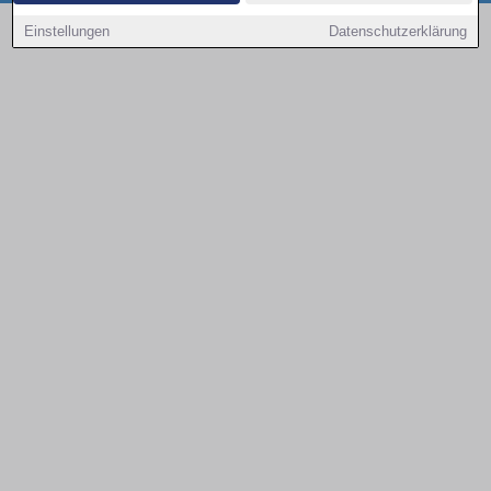
Copyright © 2000 - 2026 | 1A Infosysteme GmbH | Content by: 1a-sites-autos
Einstellungen
Datenschutzerklärung
07.08.2026