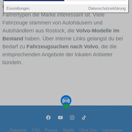
Umlandverkehr zu sehen sind und für welche
Einstellungen
Datenschutzerklärung
Fahrertypen die Marke interessant ist. Viele
Fahrzeuge stammen von Autohäusern und
Autohändlern aus Rostock, die
Volvo-Modelle im
Bestand
haben. Über interne Links gelangst du bei
Bedarf zu
Fahrzeugsuchen nach Volvo
, die die
entsprechenden Angebote der lokalen Anbieter
bündeln.
Ratgeber
FAQ
Presse
Städte
Über Uns
Impressum