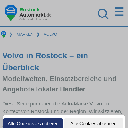
☰
Rostock
Automarkt
.de
Autos einfach finden
❯
MARKEN
❯
VOLVO
Volvo in Rostock – ein
Überblick
Modellwelten, Einsatzbereiche und
Angebote lokaler Händler
Diese Seite porträtiert die Auto-Marke Volvo im
Kontext von Rostock und der Region. Wir skizzieren,
in welchen Fahrzeugklassen Volvo stark vertreten ist,
Alle Cookies akzeptieren
Alle Cookies ablehnen
welche Modellreihen häufig im Stadt- und