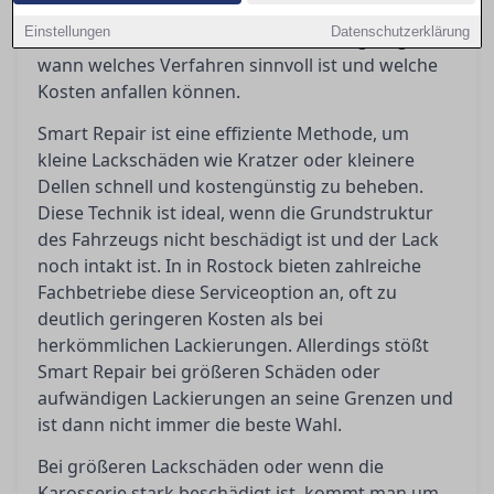
Ratgeber werden die Vor- und Nachteile beider
Einstellungen
Datenschutzerklärung
Methoden beleuchtet, um Orientierung zu geben,
wann welches Verfahren sinnvoll ist und welche
Kosten anfallen können.
Smart Repair ist eine effiziente Methode, um
kleine Lackschäden wie Kratzer oder kleinere
Dellen schnell und kostengünstig zu beheben.
Diese Technik ist ideal, wenn die Grundstruktur
des Fahrzeugs nicht beschädigt ist und der Lack
noch intakt ist. In in Rostock bieten zahlreiche
Fachbetriebe diese Serviceoption an, oft zu
deutlich geringeren Kosten als bei
herkömmlichen Lackierungen. Allerdings stößt
Smart Repair bei größeren Schäden oder
aufwändigen Lackierungen an seine Grenzen und
ist dann nicht immer die beste Wahl.
Bei größeren Lackschäden oder wenn die
Karosserie stark beschädigt ist, kommt man um