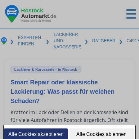
Rostock
☰
Automarkt
.de
Autos einfach finden
LACKIERER-
EXPERTEN-
UND-
RATGEBER
C491
❯
❯
❯
❯
FINDEN
KAROSSERIE
Lackierer & Karosserie · in Rostock
Smart Repair oder klassische
Lackierung: Was passt für welchen
Schaden?
Kratzer im Lack oder Dellen an der
sind
Karosserie
für viele Autofahrer in Rostock ärgerlich. Oft stellt
sich die Frage, ob Smart Repair ausreicht oder
Alle Cookies akzeptieren
eine klassische Lackierung nötig ist. In diesem
Alle Cookies ablehnen