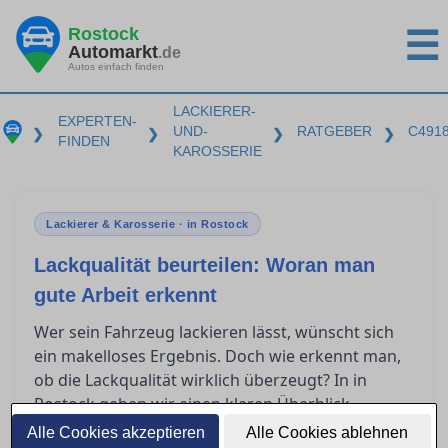
Rostock
☰
Automarkt
.de
Autos einfach finden
LACKIERER-
EXPERTEN-
UND-
RATGEBER
C491
❯
❯
❯
❯
FINDEN
KAROSSERIE
Lackierer & Karosserie · in Rostock
Lackqualität beurteilen: Woran man
gute Arbeit erkennt
Wer sein Fahrzeug lackieren lässt, wünscht sich
ein makelloses Ergebnis. Doch wie erkennt man,
ob die Lackqualität wirklich überzeugt? In in
Rostock geben wir einen klaren Überblick
darüber, was nach einer Lackierung zu prüfen ist,
Alle Cookies akzeptieren
Alle Cookies ablehnen