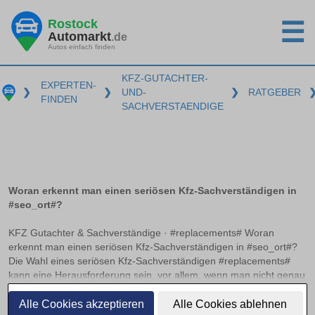
Rostock
☰
Automarkt
.de
Autos einfach finden
KFZ-GUTACHTER-
EXPERTEN-
❯
❯
UND-
❯
RATGEBER
FINDEN
SACHVERSTAENDIGE
Woran erkennt man einen seriösen Kfz-Sachverständigen in
#seo_ort#?
KFZ Gutachter & Sachverständige · #replacements# Woran
erkennt man einen seriösen Kfz-Sachverständigen in #seo_ort#?
Die Wahl eines seriösen Kfz-Sachverständigen #replacements#
kann eine Herausforderung sein, vor allem, wenn man nicht genau
weiß, worauf zu achten ist. Anerkannte Zertifizierungen und
weiterlesen
Verbandsmitgliedschaften können hier als wichtige Indikatoren
Alle Cookies akzeptieren
Alle Cookies ablehnen