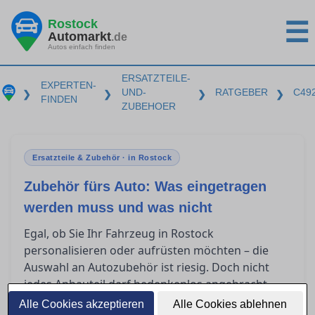
Rostock
☰
Automarkt
.de
Autos einfach finden
ERSATZTEILE-
EXPERTEN-
UND-
RATGEBER
C49
❯
❯
❯
❯
FINDEN
ZUBEHOER
Ersatzteile & Zubehör · in Rostock
Zubehör fürs Auto: Was eingetragen
werden muss und was nicht
Egal, ob Sie Ihr Fahrzeug in Rostock
personalisieren oder aufrüsten möchten – die
Auswahl an Autozubehör ist riesig. Doch nicht
jedes Anbauteil darf bedenkenlos angebracht
werden. In diesem Ratgeber klären wir, welche
Alle Cookies akzeptieren
Alle Cookies ablehnen