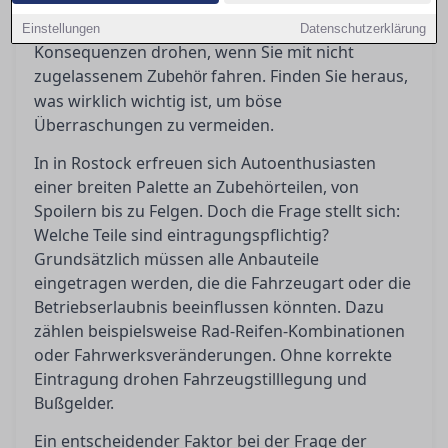
Zubehörteile eingetragen werden müssen, was
ABE und Teilegutachten bedeuten und welche
Einstellungen
Datenschutzerklärung
Konsequenzen drohen, wenn Sie mit nicht
zugelassenem
fahren. Finden Sie heraus,
Zubehör
was wirklich wichtig ist, um böse
Überraschungen zu vermeiden.
In in Rostock erfreuen sich Autoenthusiasten
einer breiten Palette an Zubehörteilen, von
Spoilern bis zu Felgen. Doch die Frage stellt sich:
Welche Teile sind eintragungspflichtig?
Grundsätzlich müssen alle Anbauteile
eingetragen werden, die die Fahrzeugart oder die
Betriebserlaubnis beeinflussen könnten. Dazu
zählen beispielsweise Rad-Reifen-Kombinationen
oder Fahrwerksveränderungen. Ohne korrekte
Eintragung drohen Fahrzeugstilllegung und
Bußgelder.
Ein entscheidender Faktor bei der Frage der