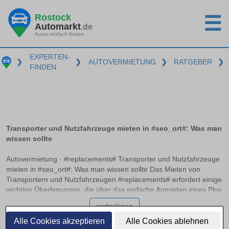
Rostock
☰
Automarkt
.de
Autos einfach finden
EXPERTEN-
❯
❯
AUTOVERMIETUNG
❯
RATGEBER
❯
FINDEN
Transporter und Nutzfahrzeuge mieten in #seo_ort#: Was man
wissen sollte
Autovermietung · #replacements# Transporter und Nutzfahrzeuge
mieten in #seo_ort#: Was man wissen sollte Das Mieten von
Transportern und Nutzfahrzeugen #replacements# erfordert einige
wichtige Überlegungen, die über das einfache Anmieten eines Pkw
hinausgehen. Die passende Führerscheinklasse und das
weiterlesen
Verständnis der Gewichtsgrenzen sind entscheidend, um die
richtige Wahl zu treffen. Zudem variiert die Kostenstruktur,
Alle Cookies akzeptieren
Alle Cookies ablehnen