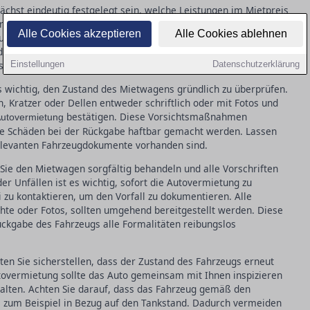
ächst eindeutig festgelegt sein, welche Leistungen im Mietpreis
ungspakete, die gefahrenen Kilometer und die Regelungen zur
Alle Cookies akzeptieren
Alle Cookies ablehnen
f, dass im Vertrag alle wesentlichen Informationen transparent
dnissen vorzubeugen. Besondere Aufmerksamkeit sollten Sie den
ondere dem Selbstbehalt im Schadensfall.
Einstellungen
Datenschutzerklärung
s wichtig, den Zustand des Mietwagens gründlich zu überprüfen.
, Kratzer oder Dellen entweder schriftlich oder mit Fotos und
bestätigen. Diese Vorsichtsmaßnahmen
utovermietung
nde Schäden bei der Rückgabe haftbar gemacht werden. Lassen
relevanten Fahrzeugdokumente vorhanden sind.
Sie den Mietwagen sorgfältig behandeln und alle Vorschriften
r Unfällen ist es wichtig, sofort die Autovermietung zu
 zu kontaktieren, um den Vorfall zu dokumentieren. Alle
chte oder Fotos, sollten umgehend bereitgestellt werden. Diese
ückgabe des Fahrzeugs alle Formalitäten reibungslos
ten Sie sicherstellen, dass der Zustand des Fahrzeugs erneut
utovermietung sollte das Auto gemeinsam mit Ihnen inspizieren
thalten. Achten Sie darauf, dass das Fahrzeug gemäß den
 zum Beispiel in Bezug auf den Tankstand. Dadurch vermeiden