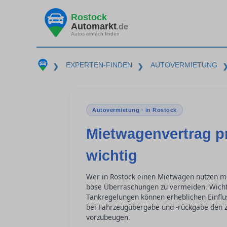
Rostock
Automarkt
.de
Autos einfach finden
EXPERTEN-FINDEN
AUTOVERMIETUNG
❯
❯
Autovermietung · in Rostock
Mietwagenvertrag pr
wichtig
Wer in Rostock einen Mietwagen nutzen mö
böse Überraschungen zu vermeiden. Wicht
Tankregelungen können erheblichen Einflus
bei Fahrzeugübergabe und -rückgabe den Z
vorzubeugen.