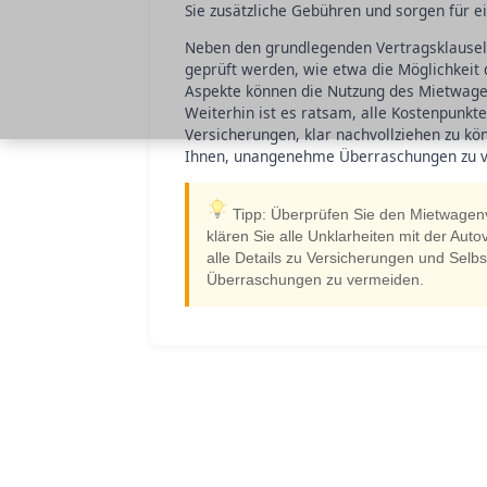
Sie zusätzliche Gebühren und sorgen für e
Neben den grundlegenden Vertragsklauseln
geprüft werden, wie etwa die Möglichkeit 
Aspekte können die Nutzung des Mietwagens
Weiterhin ist es ratsam, alle Kostenpunkt
Versicherungen, klar nachvollziehen zu k
Ihnen, unangenehme Überraschungen zu ve
Tipp: Überprüfen Sie den Mietwagenve
klären Sie alle Unklarheiten mit der Auto
alle Details zu Versicherungen und Selbs
Überraschungen zu vermeiden.