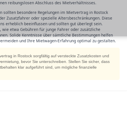
inen reibungslosen Abschluss des Mietverhältnisses.
 sollten besondere Regelungen im Mietvertrag in Rostock
der Zusatzfahrer oder spezielle Altersbeschränkungen. Diese
 erheblich beeinflussen und sollten gut überlegt sein.
e, wie etwa Gebühren für junge Fahrer oder zusätzliche
önnen. Solide Kenntnisse über sämtliche Bestimmungen helfen
rmeiden und Ihre Mietwagen-Erfahrung optimal zu gestalten.
rtrag in Rostock sorgfältig auf versteckte Zusatzkosten und
vermietung, bevor Sie unterschreiben. Stellen Sie sicher, dass
tbehalten klar aufgeführt sind, um mögliche finanzielle