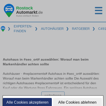
Rostock
☰
Automarkt
.de
Autos einfach finden
EXPERTEN-
❯
❯
AUTOHÄUSER
❯
RATGEBER
❯
C49
FINDEN
Autohaus in #seo_ort# auswählen: Worauf man beim
Markenhändler achten sollte
Autohäuser · #replacements# Autohaus in #seo_ort# auswählen:
Worauf man beim Markenhändler achten sollte Die Auswahl des
richtigen Autohauses #replacements# ist entscheidend für den
Kauf oder die Wartung Ihres Fahrzeugs. Ein seriöses Autohaus
zeichnet sich durch Transparenz, Fachkompetenz und
weiterlesen
Zuverlässigkeit aus. Doch wie unterscheidet man zwischen einem
Vertragshändler, autorisierten Servicepartnern und freien
Alle Cookies akzeptieren
Alle Cookies ablehnen