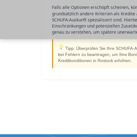
Falls alle Optionen erschöpft scheinen, k
grundsätzlich andere Kriterien als Kredite
SCHUFA-Auskunft spezialisiert sind. Hierbe
Einschränkungen und potenziellen Zusatzk
genau zu verstehen, um spätere unerwart
Tipp: Überprüfen Sie Ihre SCHUFA-Au
bei Fehlern zu beantragen, um Ihre Bon
Kreditkonditionen in Rostock erhöhen.