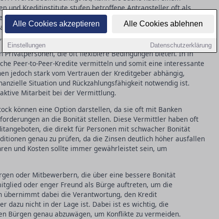
n und Kreditinstitute stufen betroffene Antragsteller oft als
sen und strikteren Kreditbedingungen niederschlägt. Dies kann
Alle Cookies akzeptieren
Alle Cookies ablehnen
ls auch die Gesamtkosten des Kredits erheblich steigern. Viele
, auf andere Finanzierungsmöglichkeiten auszuweichen.
Einstellungen
Datenschutzerklärung
n Privatpersonen, die oft flexiblere Bedingungen bieten. In in
lche Peer-to-Peer-Kredite vermitteln und somit eine interessante
onen jedoch stark vom Vertrauen der Kreditgeber abhängig,
anzielle Situation und Rückzahlungsfähigkeit notwendig ist.
ktive Mitarbeit bei der Vermittlung.
stock können eine Option darstellen, da sie oft mit Banken
orderungen an die Bonität stellen. Diese Vermittler haben oft
ditangeboten, die direkt für Personen mit schwacher Bonität
onditionen genau zu prüfen, da die Zinsen deutlich höher ausfallen
hren und Kosten sollte immer gewährleistet sein, um
ürgen oder Mitbewerbern, die über eine bessere Bonität
mitglied oder enger Freund als Bürge auftreten, um die
n übernimmt dabei die Verantwortung, den Kredit
 dazu nicht in der Lage ist. Dabei ist es wichtig, die
 den Bürgen genau abzuwägen, um Konflikte zu vermeiden.