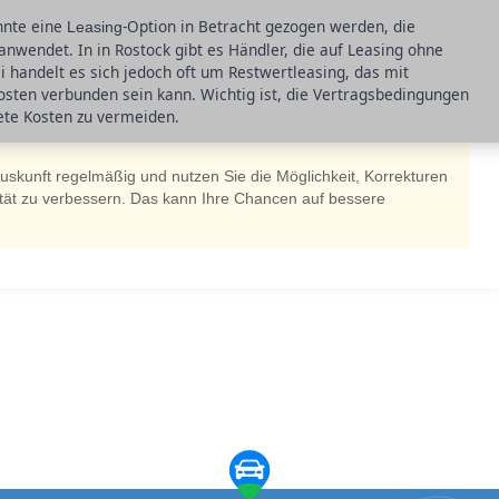
önnte eine
-Option in Betracht gezogen werden, die
Leasing
 anwendet. In in Rostock gibt es Händler, die auf Leasing ohne
i handelt es sich jedoch oft um Restwertleasing, das mit
osten verbunden sein kann. Wichtig ist, die Vertragsbedingungen
ete Kosten zu vermeiden.
skunft regelmäßig und nutzen Sie die Möglichkeit, Korrekturen
ität zu verbessern. Das kann Ihre Chancen auf bessere