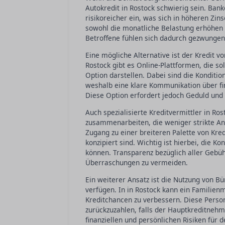
Autokredit in Rostock schwierig sein. Banke
risikoreicher ein, was sich in höheren Zin
sowohl die monatliche Belastung erhöhen a
Betroffene fühlen sich dadurch gezwungen
Eine mögliche Alternative ist der Kredit vo
Rostock gibt es Online-Plattformen, die so
Option darstellen. Dabei sind die Konditi
weshalb eine klare Kommunikation über fin
Diese Option erfordert jedoch Geduld und a
Auch spezialisierte Kreditvermittler in Ro
zusammenarbeiten, die weniger strikte Anf
Zugang zu einer breiteren Palette von Kre
konzipiert sind. Wichtig ist hierbei, die K
können. Transparenz bezüglich aller Gebü
Überraschungen zu vermeiden.
Ein weiterer Ansatz ist die Nutzung von B
verfügen. In in Rostock kann ein Familien
Kreditchancen zu verbessern. Diese Perso
zurückzuzahlen, falls der Hauptkreditnehmer
finanziellen und persönlichen Risiken für