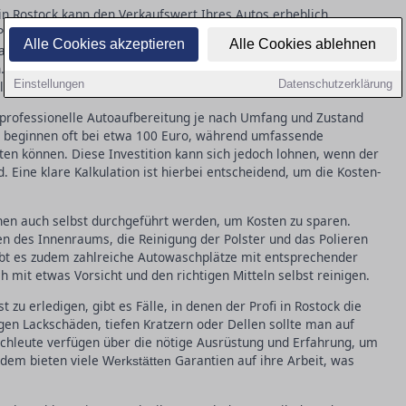
in Rostock kann den Verkaufswert Ihres Autos erheblich
Pflege wird nicht nur das äußere Erscheinungsbild verbessert,
Alle Cookies akzeptieren
Alle Cookies ablehnen
n gebracht. Kratzer, Dellen und kleine Lackschäden lassen sich
en. Diese Maßnahmen machen das Fahrzeug nicht nur optisch
Einstellungen
Datenschutzerklärung
e Käufer attraktiver.
ne professionelle Autoaufbereitung je nach Umfang und Zustand
e beginnen oft bei etwa 100 Euro, während umfassende
en können. Diese Investition kann sich jedoch lohnen, wenn der
. Eine klare Kalkulation ist hierbei entscheidend, um die Kosten-
nnen auch selbst durchgeführt werden, um Kosten zu sparen.
n des Innenraums, die Reinigung der Polster und das Polieren
gibt es zudem zahlreiche Autowaschplätze mit entsprechender
 mit etwas Vorsicht und den richtigen Mitteln selbst reinigen.
t zu erledigen, gibt es Fälle, in denen der Profi in Rostock die
gen Lackschäden, tiefen Kratzern oder Dellen sollte man auf
achleute verfügen über die nötige Ausrüstung und Erfahrung, um
udem bieten viele
Garantien auf ihre Arbeit, was
Werkstätten