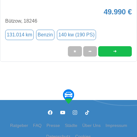
49.990 €
Bützow, 18246
131.014 km
Benzin
140 kw (190 PS)
➜
★
➦
Ratgeber
FAQ
Presse
Städte
Über Uns
Impressum
Datenschutz
Cookies