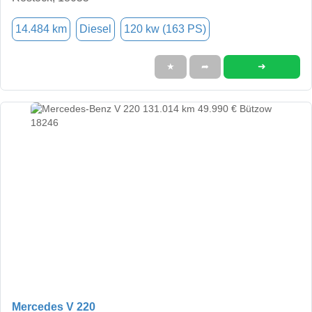
14.484 km
Diesel
120 kw (163 PS)
➜
★
➦
Mercedes V 220