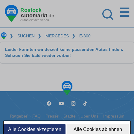
☰
Rostock
Automarkt
.de
Autos einfach finden
❯
SUCHEN
❯
MERCEDES
❯
E-300
Leider konnten wir derzeit keine passenden Autos finden.
Schauen Sie bald wieder vorbei!
Ratgeber
FAQ
Presse
Städte
Über Uns
Impressum
Datenschutz
Cookies
Alle Cookies akzeptieren
Alle Cookies ablehnen