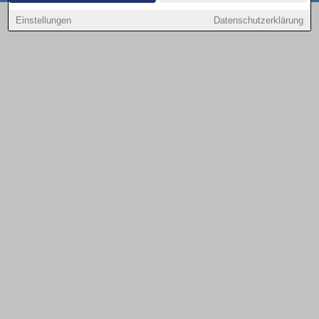
Copyright © 2000 - 2026 | 1A Infosysteme GmbH | Content by: 1a-sites-autos
Einstellungen
Datenschutzerklärung
08.08.2026