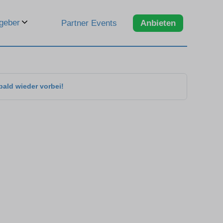
geber
Partner Events
Anbieten
bald wieder vorbei!