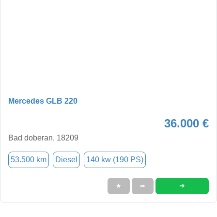
Mercedes GLB 220
36.000 €
Bad doberan, 18209
53.500 km
Diesel
140 kw (190 PS)
➜
★
➦