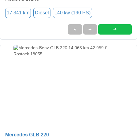
17.341 km
Diesel
140 kw (190 PS)
➜
★
➦
Mercedes GLB 220