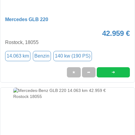
Mercedes GLB 220
42.959 €
Rostock, 18055
14.063 km
Benzin
140 kw (190 PS)
➜
★
➦