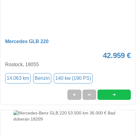
Mercedes GLB 220
42.959 €
Rostock, 18055
14.063 km
Benzin
140 kw (190 PS)
➜
★
➦