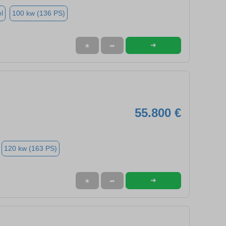
l
100 kw (136 PS)
➜
★
➦
55.800 €
120 kw (163 PS)
➜
★
➦