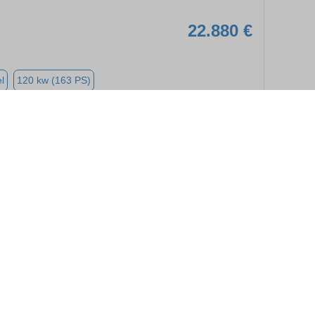
22.880 €
l
120 kw (163 PS)
➜
★
➦
42.380 €
120 kw (163 PS)
➜
★
➦