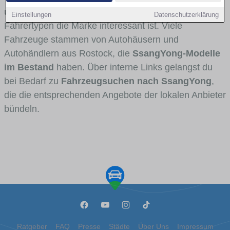
und Umlandverkehr zu sehen sind und für welche
Einstellungen
Datenschutzerklärung
Fahrertypen die Marke interessant ist. Viele
Fahrzeuge stammen von Autohäusern und
Autohändlern aus Rostock, die
SsangYong-Modelle
im Bestand
haben. Über interne Links gelangst du
bei Bedarf zu
Fahrzeugsuchen nach SsangYong
,
die die entsprechenden Angebote der lokalen Anbieter
bündeln.
Ratgeber
FAQ
Presse
Städte
Über Uns
Impressum