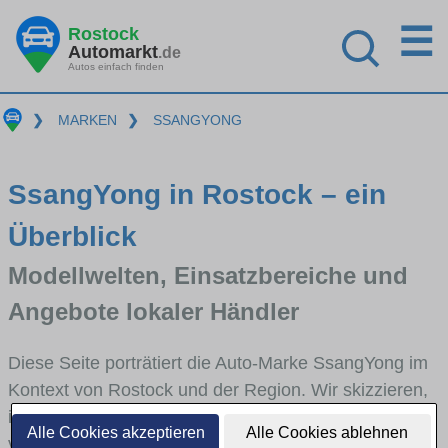
☰
Rostock
Automarkt
.de
Autos einfach finden
❯
MARKEN
❯
SSANGYONG
SsangYong in Rostock – ein
Überblick
Modellwelten, Einsatzbereiche und
Angebote lokaler Händler
Diese Seite porträtiert die Auto-Marke SsangYong im
Kontext von Rostock und der Region. Wir skizzieren,
in welchen Fahrzeugklassen SsangYong stark
Alle Cookies akzeptieren
Alle Cookies ablehnen
vertreten ist, welche Modellreihen häufig im Stadt-