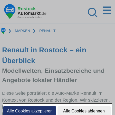
☰
Rostock
Automarkt
.de
Autos einfach finden
❯
MARKEN
❯
RENAULT
Renault in Rostock – ein
Überblick
Modellwelten, Einsatzbereiche und
Angebote lokaler Händler
Diese Seite porträtiert die Auto-Marke Renault im
Kontext von Rostock und der Region. Wir skizzieren,
in welchen Fahrzeugklassen Renault stark vertreten
Alle Cookies akzeptieren
Alle Cookies ablehnen
ist, welche Modellreihen häufig im Stadt- und