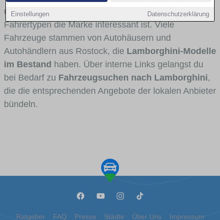
und Umlandverkehr zu sehen sind und für welche
Einstellungen
Datenschutzerklärung
Fahrertypen die Marke interessant ist. Viele
Fahrzeuge stammen von Autohäusern und
Autohändlern aus Rostock, die
Lamborghini-Modelle
im Bestand
haben. Über interne Links gelangst du
bei Bedarf zu
Fahrzeugsuchen nach Lamborghini
,
die die entsprechenden Angebote der lokalen Anbieter
bündeln.
Ratgeber
FAQ
Presse
Städte
Über Uns
Impressum